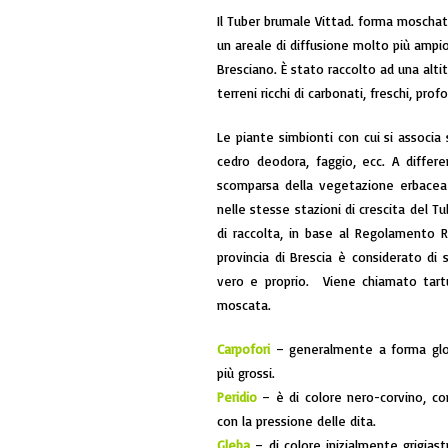
Il Tuber brumale Vittad. forma moschat
un areale di diffusione molto più ampio;
Bresciano. È stato raccolto ad una alti
terreni ricchi di carbonati, freschi, profo
Le piante simbionti con cui si associa
cedro deodora, faggio, ecc. A differ
scomparsa della vegetazione erbacea
nelle stesse stazioni di crescita del T
di raccolta, in base al Regolamento R
provincia di Brescia è considerato di
vero e proprio. Viene chiamato tar
moscata.
Carpofori
– generalmente a forma glob
più grossi.
Peridio
– è di colore nero-corvino, con
con la pressione delle dita.
Gleba
– di colore inizialmente grigias