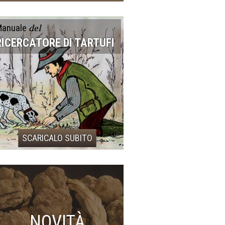
del
Manuale
RICERCATORE DI TARTUFI
SCARICALO SUBITO
NOVITÀ