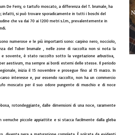
um De Ferry, o tartufo moscato, a differenza del T. brumale, ha
N
 infatti, si può trovare sporadicamente in tutti i boschi del
tudine che va dai 70 ai 1200 metri s.l.m., prevalentemente in
ndi.
 sono numerose e le più importanti sono: carpino nero, nocciolo,
enza del Tuber brumale , nelle zone di raccolta non si nota la
 e sovente, è stato raccolto sotto la vegetazione arbustiva,
uber aestivum, ma sempre ai bordi esterni delle stesse. Il periodo
egionale, inizia il 15 novembre e prosegue fino al 15 marzo. In
 scarso interesse e, pur essendo raccolto, non ha un commercio
tufo moscato per il suo odore pungente di muschio e di noce
osa, rotondeggiante, dalle dimensioni di una noce, raramente
 verruche piccole appiattite e si stacca facilmente dalla gleba
tro, diventa nera a maturazione completa. È solcata da evidenti